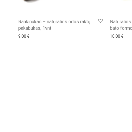
Rankinukas – natūralios odos raktų
Natūralios
pakabukas, 1vnt
bato form
9,00
€
10,00
€