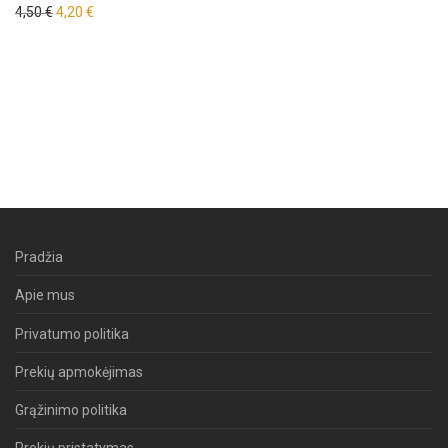
Original price was: 4,50 €.
Current price is: 4,20 €.
4,50
€
4,20
€
Pradžia
Apie mus
Privatumo politika
Prekių apmokėjimas
Grąžinimo politika