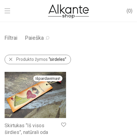
0
Filtrai
Paieška
Produkto žymos
“sirdeles”
Išpardavimas!
Skirtukas “Iš visos
širdies”, natūrali oda