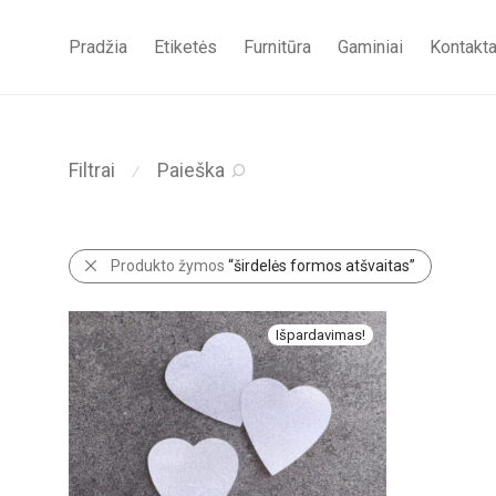
Pradžia
Etiketės
Furnitūra
Gaminiai
Kontakta
Filtrai
Paieška
⁄
Produkto žymos
“širdelės formos atšvaitas”
Išpardavimas!