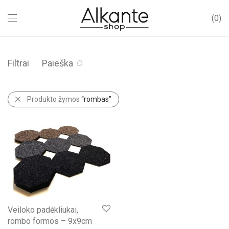
0
Filtrai
Paieška
Produkto žymos
“rombas”
Veiloko padėkliukai,
rombo formos – 9x9cm