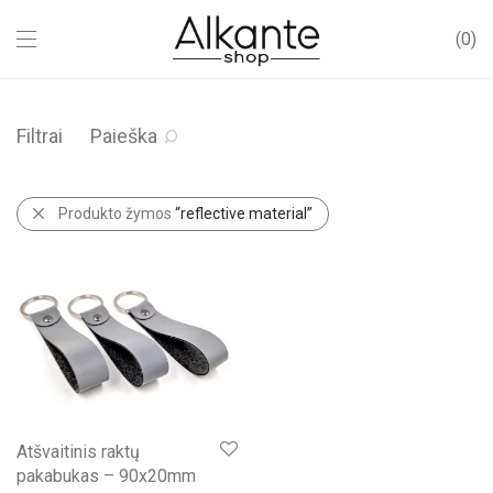
0
Filtrai
Paieška
Produkto žymos
“reflective material”
Atšvaitinis raktų
pakabukas – 90x20mm