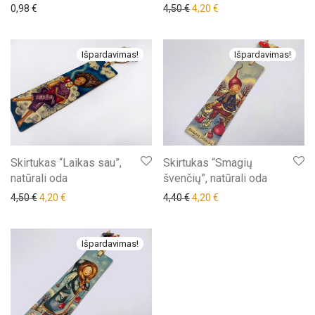
Original price was: 4,50 €.
Current price is: 4,20 €
0,98
€
4,50
€
4,20
€
Išpardavimas!
Išpardavimas!
Skirtukas “Laikas sau”,
Skirtukas “Smagių
natūrali oda
švenčių”, natūrali oda
Original price was: 4,50 €.
Current price is: 4,20 €.
Original price was: 4,40 €.
Current price is: 4,20 €
4,50
€
4,20
€
4,40
€
4,20
€
Išpardavimas!