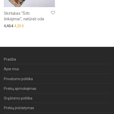
Skirtukas “Šilti
linkėjimai”, natūrali oda
Original price was: 4,40 €.
Current price is: 4,20 €.
4,40
€
4,20
€
Pradžia
Apie mus
Privatumo politika
Prekių apmokėjimas
Grąžinimo politika
Prekių pristatymas