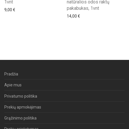
1vnt
natūralios odos raktų
pakabukas, 1vnt
9,00
€
14,00
€
Pradžia
Apie mus
Privatumo politika
Prekių apmokėjimas
Grąžinimo politika