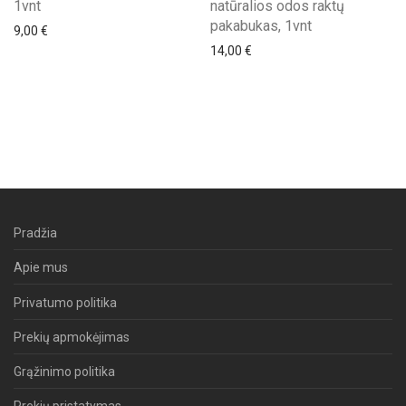
1vnt
natūralios odos raktų
pakabukas, 1vnt
9,00
€
14,00
€
Pradžia
Apie mus
Privatumo politika
Prekių apmokėjimas
Grąžinimo politika