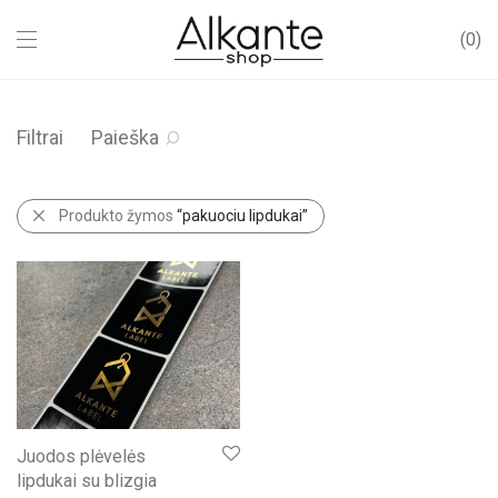
0
Filtrai
Paieška
Produkto žymos
“pakuociu lipdukai”
Juodos plėvelės
lipdukai su blizgia