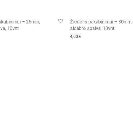
akabinimui – 25mm,
Žiedelis pakabinimui – 30mm,
va, 10vnt
sidabro spalva, 10vnt
4,00
€