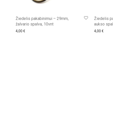
Žiedelis pakabinimui – 29mm,
Žiedelis p
žalvario spalva, 10vnt
aukso spal
4,00
€
4,00
€