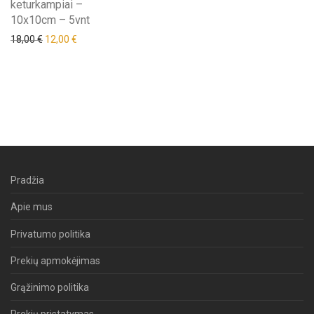
keturkampiai –
10x10cm – 5vnt
18,00
€
12,00
€
Pradžia
Apie mus
Privatumo politika
Prekių apmokėjimas
Grąžinimo politika