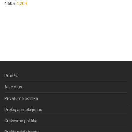
Original price was: 4,50 €.
Current price is: 4,20 €.
4,50
€
4,20
€
Pradžia
Apie mus
Privatumo politika
Prekių apmokėjimas
Grąžinimo politika