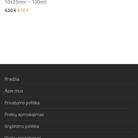
10x35mm – 100vnt
9,50
€
8,50
€
Pradžia
Apie mus
Privatumo politika
Prekių apmokėjimas
Grąžinimo politika