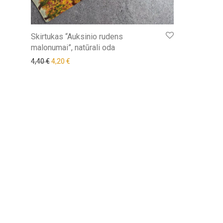
Skirtukas “Auksinio rudens
malonumai”, natūrali oda
Original price was: 4,40 €.
Current price is: 4,20 €.
4,40
€
4,20
€