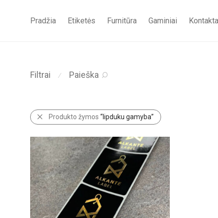
Pradžia
Etiketės
Furnitūra
Gaminiai
Kontakta
Filtrai
Paieška
⁄
Produkto žymos
“lipduku gamyba”