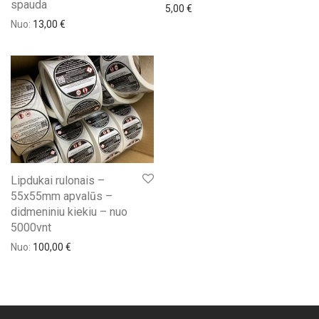
spauda
5,00
€
Nuo:
13,00
€
Lipdukai rulonais –
55x55mm apvalūs –
didmeniniu kiekiu – nuo
5000vnt
Nuo:
100,00
€