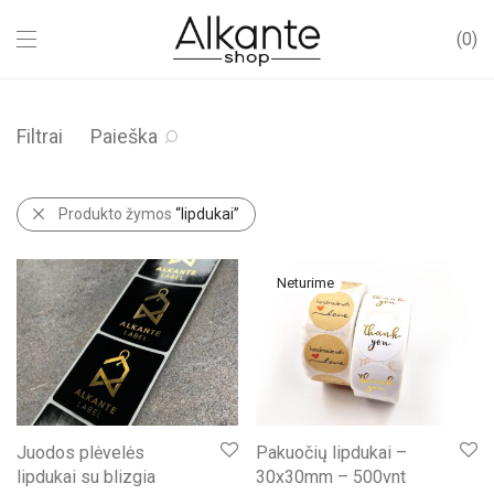
0
Filtrai
Paieška
Produkto žymos
“lipdukai”
Juodos plėvelės
Pakuočių lipdukai –
lipdukai su blizgia
30x30mm – 500vnt