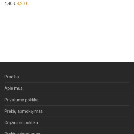
Original price was: 4,40 €.
Current price is: 4,20 €.
4,40
€
4,20
€
Pradžia
Apie mus
Privatumo politika
Prekių apmokėjimas
Grąžinimo politika