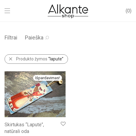
0
Filtrai
Paieška
Produkto žymos
“lapute”
Išpardavimas!
Skirtukas “Laputė”,
natūrali oda