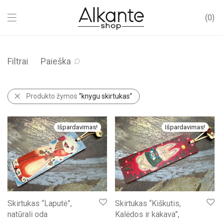
0
Filtrai
Paieška
Produkto žymos
“knygu skirtukas”
Išpardavimas!
Išpardavimas!
Skirtukas “Laputė”,
Skirtukas “Kiškutis,
natūrali oda
Kalėdos ir kakava”,