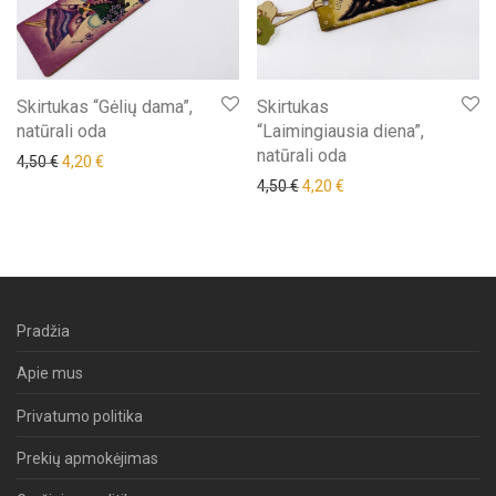
Skirtukas “Gėlių dama”,
Skirtukas
natūrali oda
“Laimingiausia diena”,
natūrali oda
Original price was: 4,50 €.
Current price is: 4,20 €.
4,50
€
4,20
€
Original price was: 4,50 €.
Current price is: 4,20 €
4,50
€
4,20
€
Pradžia
Apie mus
Privatumo politika
Prekių apmokėjimas