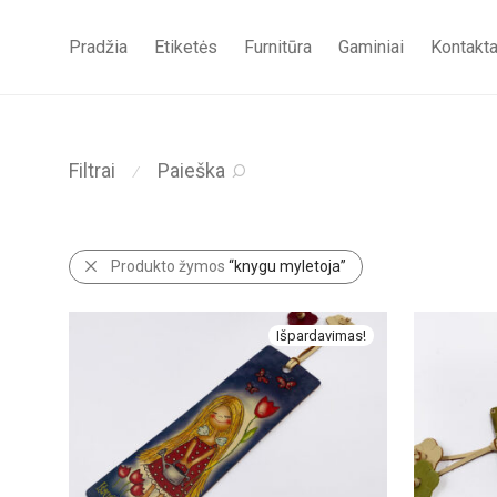
Pradžia
Etiketės
Furnitūra
Gaminiai
Kontakta
Filtrai
Paieška
⁄
Produkto žymos
“knygu myletoja”
Išpardavimas!