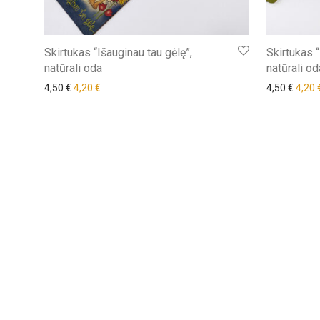
Skirtukas “Išauginau tau gėlę”,
Skirtukas 
natūrali oda
natūrali od
Original price was: 4,50 €.
Current price is: 4,20 €.
Origi
4,50
€
4,20
€
4,50
€
4,20