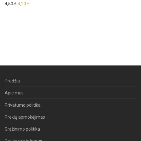
Original price was: 4,50 €.
Current price is: 4,20 €.
4,50
€
4,20
€
Pradžia
Apie mus
Privatumo politika
Prekių apmokėjimas
Grąžinimo politika