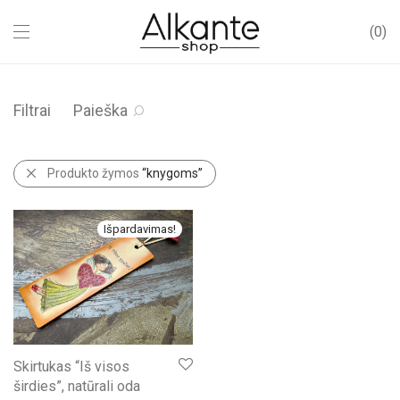
0
Filtrai
Paieška
Produkto žymos
“knygoms”
Išpardavimas!
Skirtukas “Iš visos
širdies”, natūrali oda