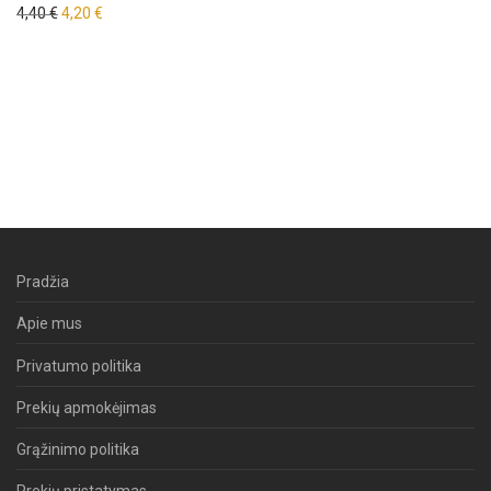
Original price was: 4,40 €.
Current price is: 4,20 €.
4,40
€
4,20
€
Pradžia
Apie mus
Privatumo politika
Prekių apmokėjimas
Grąžinimo politika