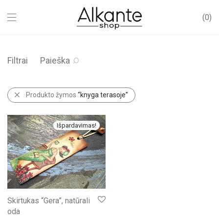
0
Filtrai
Paieška
Produkto žymos
“knyga terasoje”
Išpardavimas!
Skirtukas “Gera”, natūrali
oda