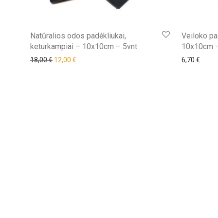
Natūralios odos padėkliukai,
Veiloko pa
keturkampiai – 10x10cm – 5vnt
10x10cm –
18,00
€
12,00
€
6,70
€