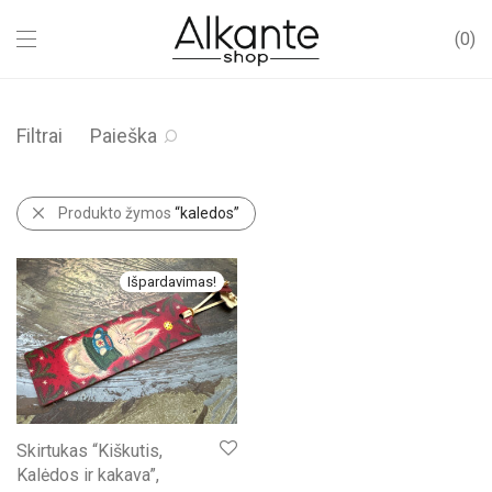
0
Filtrai
Paieška
Produkto žymos
“kaledos”
Išpardavimas!
Skirtukas “Kiškutis,
Kalėdos ir kakava”,