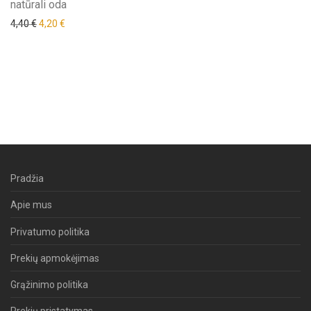
natūrali oda
Original price was: 4,40 €.
Current price is: 4,20 €.
4,40
€
4,20
€
Pradžia
Apie mus
Privatumo politika
Prekių apmokėjimas
Grąžinimo politika