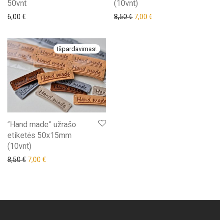
50vnt
(10vnt)
6,00
€
8,50
€
7,00
€
Išpardavimas!
“Hand made” užrašo
etiketės 50x15mm
(10vnt)
8,50
€
7,00
€