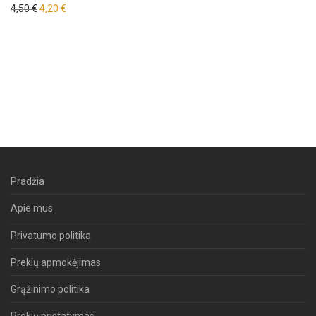
Original price was: 4,50 €.
Current price is: 4,20 €.
4,50
€
4,20
€
Pradžia
Apie mus
Privatumo politika
Prekių apmokėjimas
Grąžinimo politika