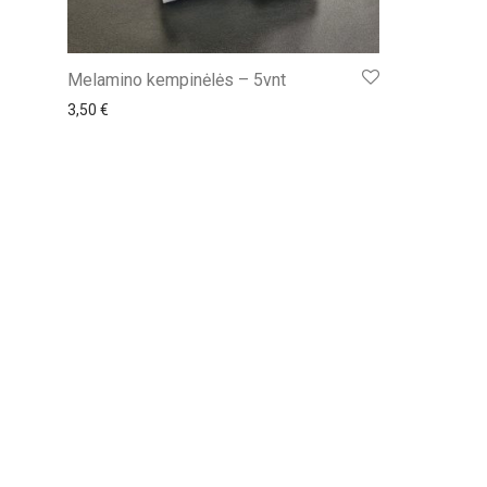
Melamino kempinėlės – 5vnt
3,50
€