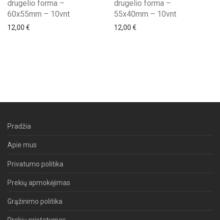
drugelio forma –
drugelio forma –
60x55mm – 10vnt
55x40mm – 10vnt
12,00
€
12,00
€
Pradžia
Apie mus
Privatumo politika
Prekių apmokėjimas
Grąžinimo politika