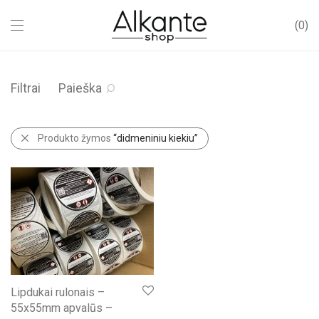
0
Filtrai
Paieška
Produkto žymos
“didmeniniu kiekiu”
Lipdukai rulonais –
55x55mm apvalūs –