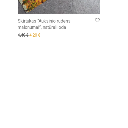
Skirtukas “Auksinio rudens
malonumai”, natūrali oda
Original price was: 4,40 €.
Current price is: 4,20 €.
4,40
€
4,20
€