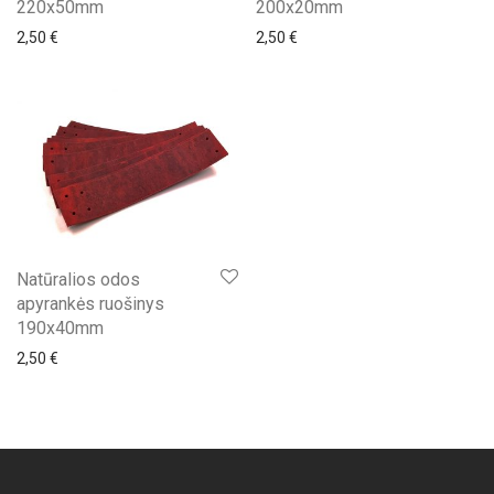
220x50mm
200x20mm
2,50
€
2,50
€
Natūralios odos
apyrankės ruošinys
190x40mm
2,50
€