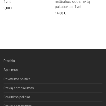
1vnt
natūralios odos raktų
pakabukas, 1vnt
9,00
€
14,00
€
Pradžia
Apie mus
Privatumo politika
Prekių apmokėjimas
Grąžinimo politika