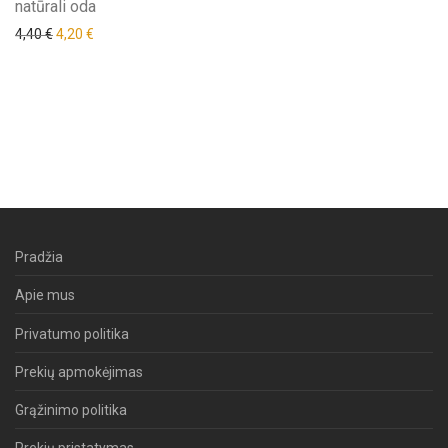
natūrali oda
Original price was: 4,40 €.
Current price is: 4,20 €.
4,40
€
4,20
€
Pradžia
Apie mus
Privatumo politika
Prekių apmokėjimas
Grąžinimo politika