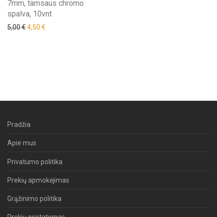
7mm, tamsaus chromo
spalva, 10vnt
Original price was: 5,00 €.
Current price is: 4,50 €.
5,00
€
4,50
€
Pradžia
Apie mus
Privatumo politika
Prekių apmokėjimas
Grąžinimo politika