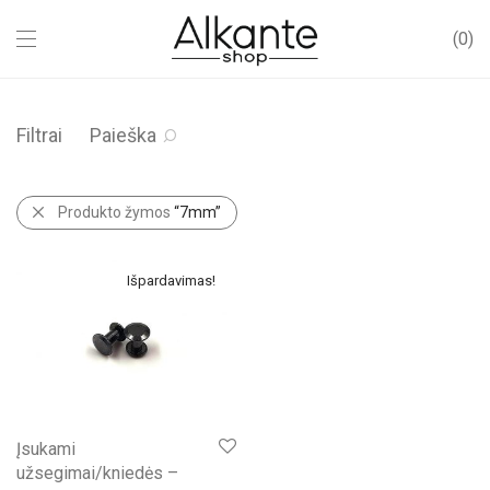
0
Filtrai
Paieška
Produkto žymos
“7mm”
Išpardavimas!
Įsukami
užsegimai/kniedės –