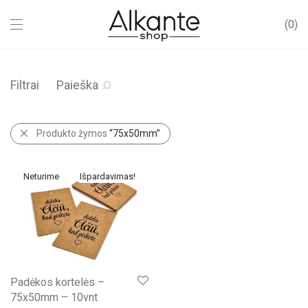
0
Filtrai
Paieška
Produkto žymos
“75x50mm”
Išpardavimas!
Padėkos kortelės –
75x50mm – 10vnt