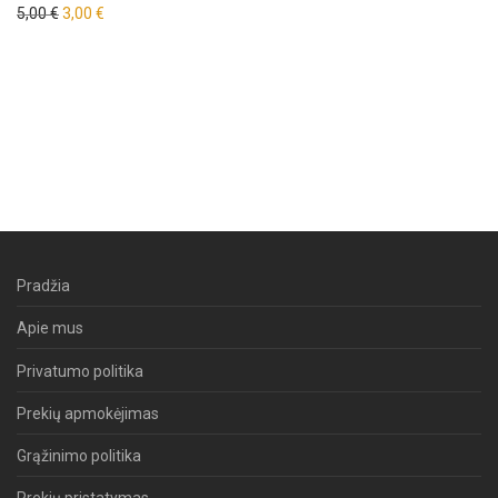
Original price was: 5,00 €.
Current price is: 3,00 €.
5,00
€
3,00
€
Pradžia
Apie mus
Privatumo politika
Prekių apmokėjimas
Grąžinimo politika