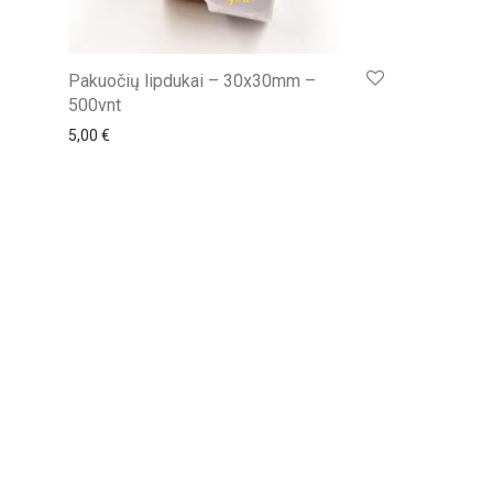
Pakuočių lipdukai – 30x30mm –
500vnt
5,00
€