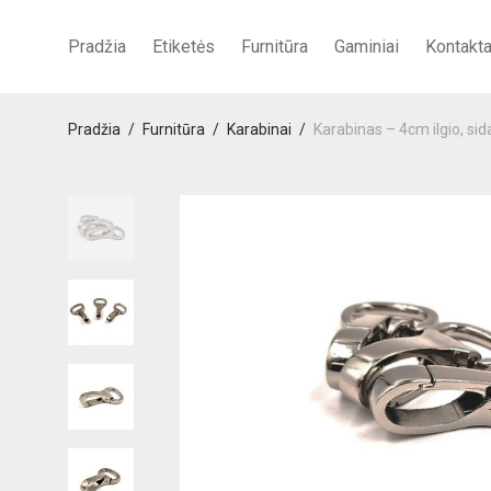
Pradžia
Etiketės
Furnitūra
Gaminiai
Kontakta
Pradžia
/
Furnitūra
/
Karabinai
/
Karabinas – 4cm ilgio, sid