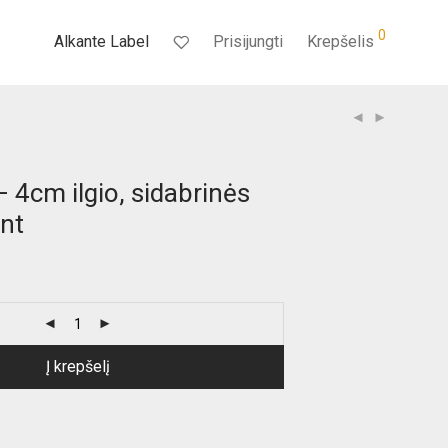
0
Alkante Label
Prisijungti
Krepšelis
 4cm ilgio, sidabrinės
vnt
Į krepšelį