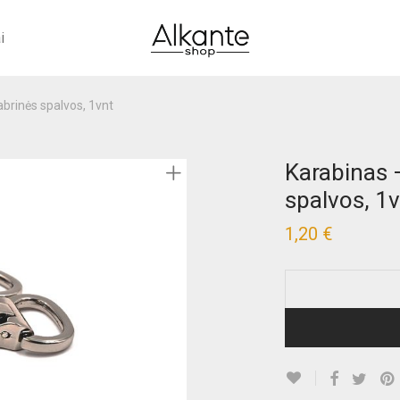
i
abrinės spalvos, 1vnt
Karabinas –
spalvos, 1
1,20
€