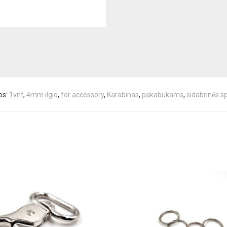
os:
1vnt
,
4mm ilgio
,
for accessory
,
Karabinas
,
pakabukams
,
sidabrinės s