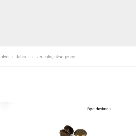
palvos
,
sidabrinis
,
silver color
,
užsegimas
Išpardavimas!