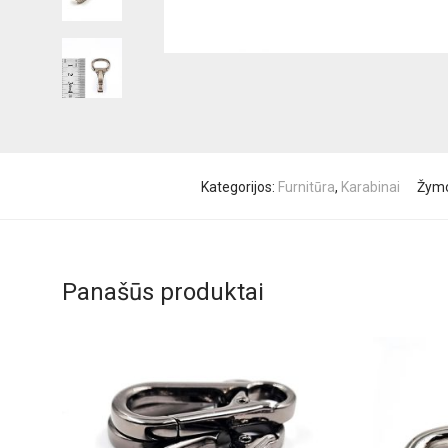
Kategorijos:
Furnitūra
,
Karabinai
Žym
Panašūs produktai