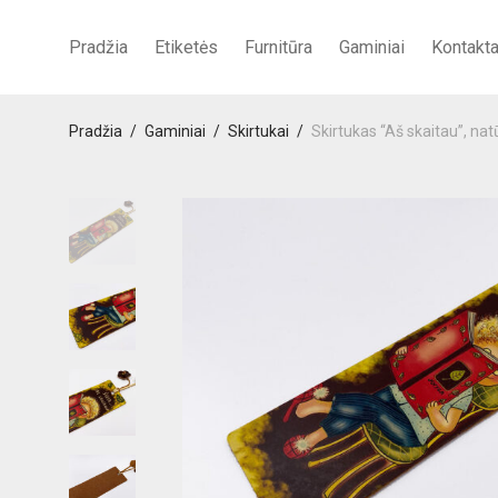
Pradžia
Etiketės
Furnitūra
Gaminiai
Kontakta
Pradžia
/
Gaminiai
/
Skirtukai
/
Skirtukas “Aš skaitau”, nat