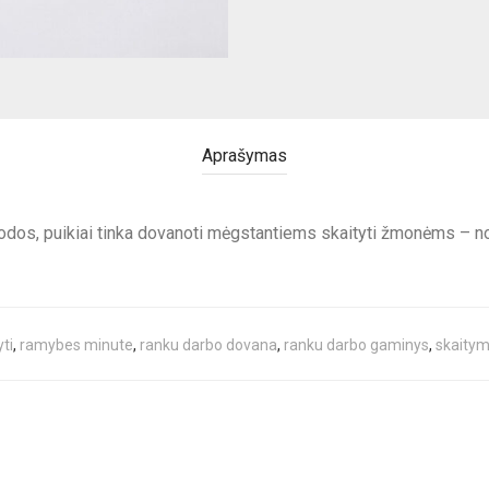
Aprašymas
odos, puikiai tinka dovanoti mėgstantiems skaityti žmonėms – norin
yti
,
ramybes minute
,
ranku darbo dovana
,
ranku darbo gaminys
,
skaity