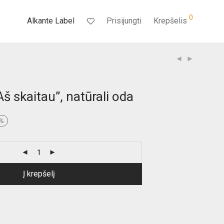
0
Alkante Label
Prisijungti
Krepšelis
Aš skaitau”, natūrali oda
nt
%
€.
Į krepšelį