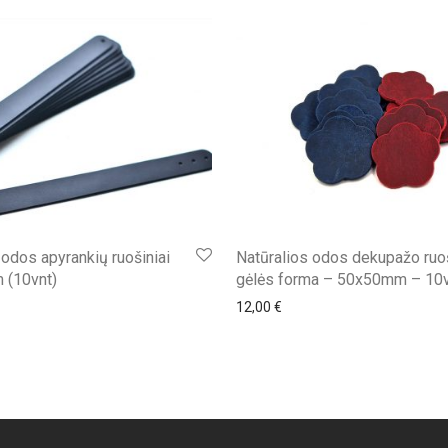
 odos apyrankių ruošiniai
Natūralios odos dekupažo ruo
(10vnt)
gėlės forma – 50x50mm – 10
12,00
€