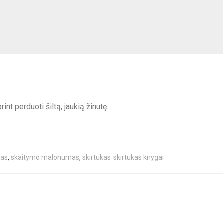
t perduoti šiltą, jaukią žinutę.
mas
,
skaitymo malonumas
,
skirtukas
,
skirtukas knygai