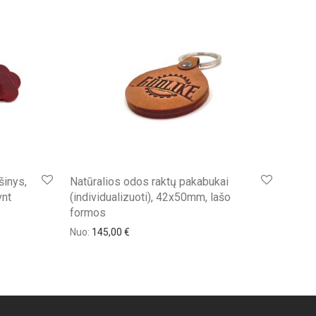
šinys,
Natūralios odos raktų pakabukai
vnt
(individualizuoti), 42x50mm, lašo
formos
Nuo:
145,00
€