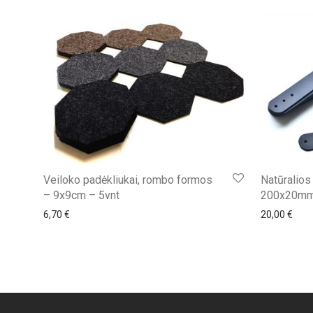
Veiloko padėkliukai, rombo formos
Natūralios
– 9x9cm – 5vnt
200x20mm 
6,70
€
20,00
€