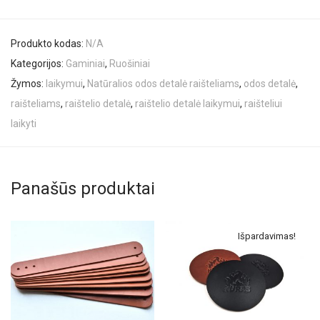
Produkto kodas:
N/A
Kategorijos:
Gaminiai
,
Ruošiniai
Žymos:
laikymui
,
Natūralios odos detalė raišteliams
,
odos detalė
,
raišteliams
,
raištelio detalė
,
raištelio detalė laikymui
,
raišteliui
laikyti
Panašūs produktai
Išpardavimas!