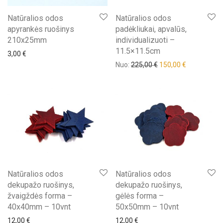
Natūralios odos
Natūralios odos
apyrankės ruošinys
padėkliukai, apvalūs,
210x25mm
individualizuoti –
11.5×11.5cm
3,00
€
Nuo:
225,00
€
150,00
€
Natūralios odos
Natūralios odos
dekupažo ruošinys,
dekupažo ruošinys,
žvaigždės forma –
gėlės forma –
40x40mm – 10vnt
50x50mm – 10vnt
12,00
€
12,00
€