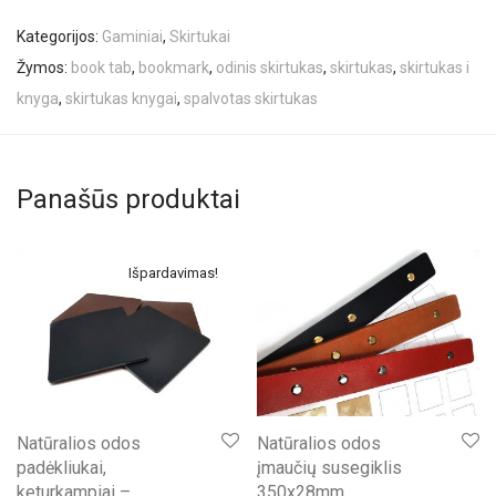
Kategorijos:
Gaminiai
,
Skirtukai
Žymos:
book tab
,
bookmark
,
odinis skirtukas
,
skirtukas
,
skirtukas i
knyga
,
skirtukas knygai
,
spalvotas skirtukas
Panašūs produktai
Išpardavimas!
Natūralios odos
Natūralios odos
padėkliukai,
įmaučių susegiklis
keturkampiai –
350x28mm