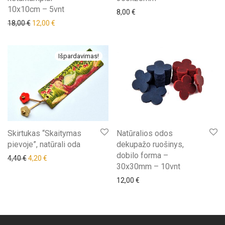
10x10cm – 5vnt
8,00
€
18,00
€
12,00
€
Išpardavimas!
Skirtukas “Skaitymas
Natūralios odos
pievoje”, natūrali oda
dekupažo ruošinys,
dobilo forma –
Original price was: 4,40 €.
Current price is: 4,20 €.
4,40
€
4,20
€
30x30mm – 10vnt
12,00
€