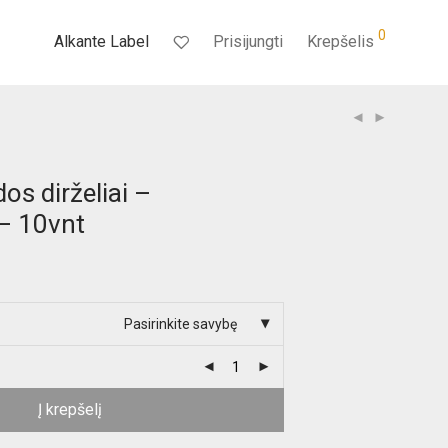
0
Alkante Label
Prisijungti
Krepšelis
os dirželiai –
 10vnt
Pasirinkite savybę
Į krepšelį