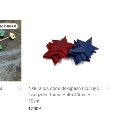
rdavimas!
da
Natūralios odos dekupažo ruošinys,
žvaigždės forma – 40x40mm –
€.
10vnt
12,00
€