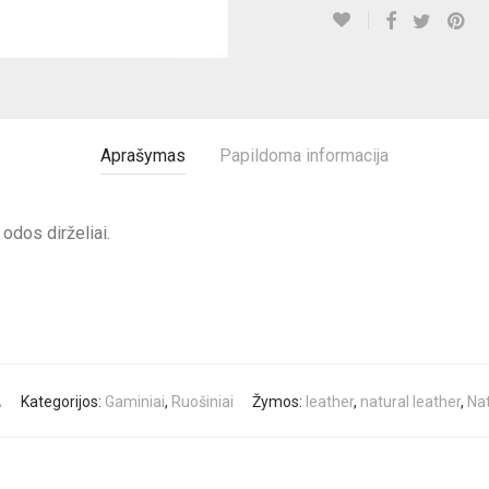
Aprašymas
Papildoma informacija
odos dirželiai.
A
Kategorijos:
Gaminiai
,
Ruošiniai
Žymos:
leather
,
natural leather
,
Nat