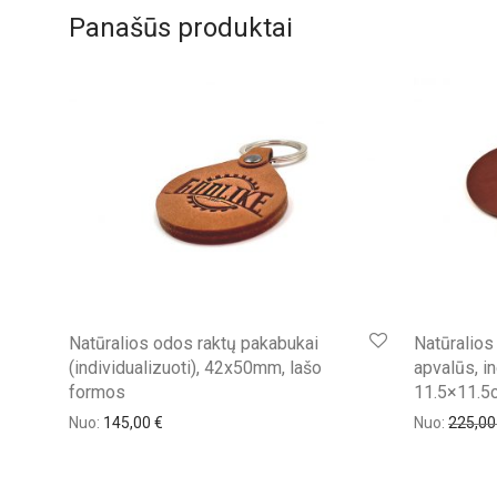
Panašūs produktai
Natūralios odos raktų pakabukai
Natūralios
(individualizuoti), 42x50mm, lašo
apvalūs, in
formos
11.5×11.5
Nuo:
145,00
€
Nuo:
225,0