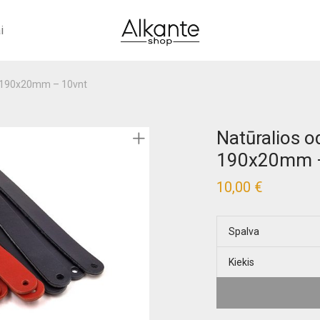
i
 – 190x20mm – 10vnt
Natūralios od
190x20mm –
10,00
€
Spalva
Kiekis