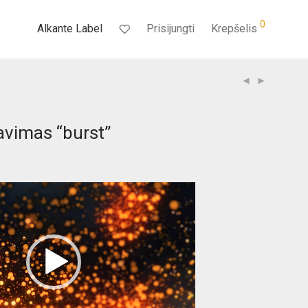
0
Alkante Label
Prisijungti
Krepšelis
vimas “burst”