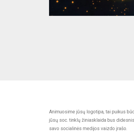
Animuosime jūsų logotipa, tai puikus būd
jūsų soc. tinklų žiniasklaida bus didesni
savo socialinės medijos vaizdo įrašo.