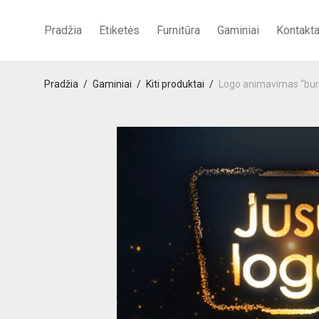
Pradžia
Etiketės
Furnitūra
Gaminiai
Kontakta
Pradžia
/
Gaminiai
/
Kiti produktai
/
Logo animavimas “bur