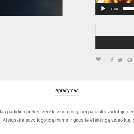
00:00
Aprašymas
as padidinti prekės ženklo žinomumą, bei patraukti vartotojo dėm
s. Atsiųskite savo logotipą mums ir gausite efektingą video kurį 