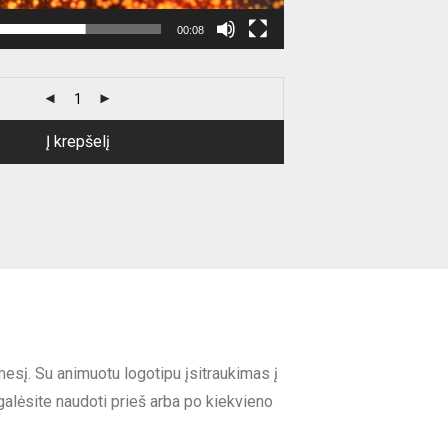
00:08
Į krepšelį
esį. Su animuotu logotipu įsitraukimas į
galėsite naudoti prieš arba po kiekvieno