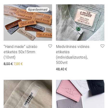
Išpardavimas!
“Hand made” užrašo
Medvilninės vidinės
etiketės 50x15mm
etiketės
(10vnt)
(individualizuotos),
500vnt
8,50
€
7,00
€
48,40
€