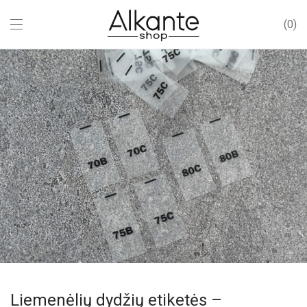
0
Liemenėlių dydžių etiketės –