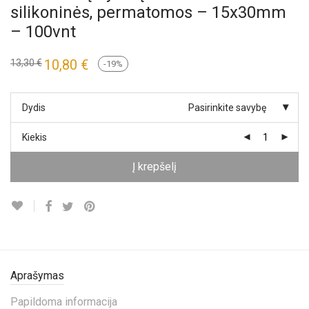
silikoninės, permatomos – 15x30mm
– 100vnt
10,80
€
13,30
€
-
19
%
Dydis
Pasirinkite savybę
Kiekis
Į krepšelį
Aprašymas
Papildoma informacija