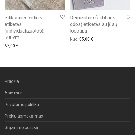
Silikoninės vidinės
Dermantino (dirbtinės
etiketės
odos) etiketės su jūsų
(individualizuotos),
logotipu
500vnt
Nuo:
85,00
€
67,00
€
Pradžia
Apie mus
Privatumo politika
Prekių apmokėjimas
Grąžinimo politika